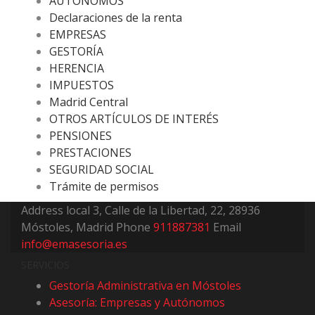
AUTÓNOMOS
Declaraciones de la renta
EMPRESAS
GESTORÍA
HERENCIA
IMPUESTOS
Madrid Central
OTROS ARTÍCULOS DE INTERÉS
PENSIONES
PRESTACIONES
SEGURIDAD SOCIAL
Trámite de permisos
Address
local 3, Calle de la Libertad, 22, 28936
Móstoles, Madrid
Phone
911887381
Email
info@emasesoria.es
SERVICIOS
Gestoría Administrativa en Móstoles
Asesoría: Empresas y Autónomos