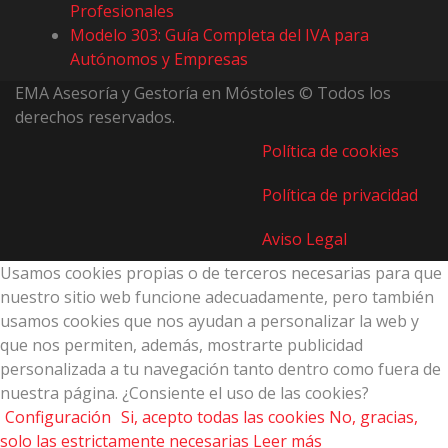
Profesionales
Modelo 303: Guía Completa del IVA para
Autónomos y Empresas
EMA Asesoría y Gestoría en Móstoles © Todos los
derechos reservados.
Política de cookies
Política de privacidad
Aviso Legal
Usamos cookies propias o de terceros necesarias para que
nuestro sitio web funcione adecuadamente, pero también
usamos cookies que nos ayudan a personalizar la web y
que nos permiten, además, mostrarte publicidad
personalizada a tu navegación tanto dentro como fuera de
nuestra página. ¿Consiente el uso de las cookies?
Configuración
Si, acepto todas las cookies
No, gracias,
solo las estrictamente necesarias
Leer más