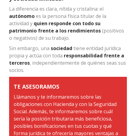
La diferencia es clara, nítida y cristalina: el
autónomo
es la persona física titular de la
actividad y
quien responde con todo su
patrimonio frente a los rendimientos
(positivos
o negativos) de su trabajo.
Sin embargo, una
sociedad
tiene entidad jurídica
propia y actúa con toda
responsabilidad frente a
terceros
, independientemente de quiénes seas sus
socios.
TE ASESORAMOS
Llámanos y te informaremos sobre las
obligaciones con Hacienda y con la Seguridad
Social. Además, te informaremos sobre cuál
sería la posición tributaria más beneficiosa,
posibles bonificaciones en tus cuotas y qué
forma jurídica te ofrecería mayores ventajas a