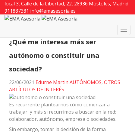
local 3, Calle de la Libertad, 22, 28936 Móstoles, Madrid
EMA Asesoría
>
Blog de asesoría y gestoría en
911887381
Móstoles ⋆ EMA ⋆ noticias actualizadas
info@emasesoria.es
>
AUTÓNOMOS
>
¿Qué me interesa más ser autónomo o constituir una
sociedad?
¿Qué me interesa más ser
autónomo o constituir una
sociedad?
22/06/2021
Edurne Martin
AUTÓNOMOS
,
OTROS
ARTÍCULOS DE INTERÉS
Es recurrente plantearnos cómo comenzar a
trabajar, y más si recurrimos a buscar en la red:
colaborador, autónomo, empresa o sociedades.
Sin embargo, tomar la decisión de la forma