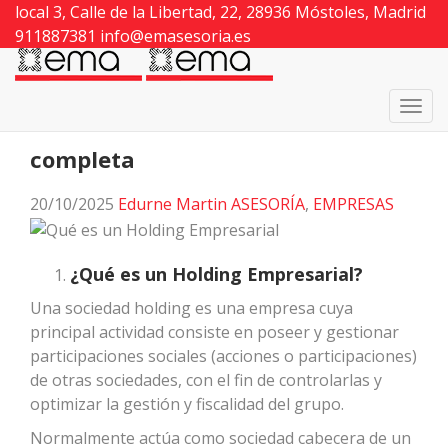
local 3, Calle de la Libertad, 22, 28936 Móstoles, Madrid
EMA Asesoría
>
Blog de asesoría y gestoría en
911887381
Móstoles ⋆ EMA ⋆ noticias actualizadas
info@emasesoria.es
>
ASESORÍA
>
Holding empresarial: guía completa
Holding empresarial: guía
completa
20/10/2025
Edurne Martin
ASESORÍA
,
EMPRESAS
¿Qué es un Holding Empresarial?
Una sociedad holding es una empresa cuya
principal actividad consiste en poseer y gestionar
participaciones sociales (acciones o participaciones)
de otras sociedades, con el fin de controlarlas y
optimizar la gestión y fiscalidad del grupo.
Normalmente actúa como sociedad cabecera de un