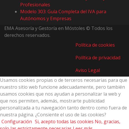
Profesionales
Modelo 303: Guía Completa del IVA para
Autónomos y Empresas
EMA Asesoría y Gestoría en Móstoles © Todos los
derechos reservados.
Política de cookies
Política de privacidad
Aviso Legal
Usamos cookies propias o de terceros necesarias para que
nuestro sitio web funcione adecuadamente, pero también
usamos cookies que nos ayudan a personalizar la web y
que nos permiten, además, mostrarte publicidad
personalizada a tu navegación tanto dentro como fuera de
nuestra página. ¿Consiente el uso de las cookies?
Configuración
Si, acepto todas las cookies
No, gracias,
solo las estrictamente necesarias
Leer más