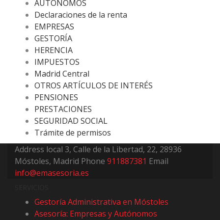
AUTÓNOMOS
Declaraciones de la renta
EMPRESAS
GESTORÍA
HERENCIA
IMPUESTOS
Madrid Central
OTROS ARTÍCULOS DE INTERÉS
PENSIONES
PRESTACIONES
SEGURIDAD SOCIAL
Trámite de permisos
Address
local 3, Calle de la Libertad, 22, 28936
Móstoles, Madrid
Phone
911887381
Email
info@emasesoria.es
SERVICIOS
Gestoría Administrativa en Móstoles
Asesoría: Empresas y Autónomos